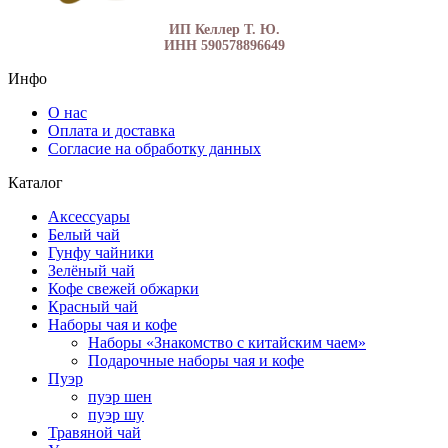
ИП Келлер Т. Ю.
ИНН 590578896649
Инфо
О нас
Оплата и доставка
Согласие на обработку данных
Каталог
Аксессуары
Белый чай
Гунфу чайники
Зелёный чай
Кофе свежей обжарки
Красный чай
Наборы чая и кофе
Наборы «Знакомство с китайским чаем»
Подарочные наборы чая и кофе
Пуэр
пуэр шен
пуэр шу
Травяной чай