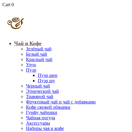
Cart
0
Чай и Кофе
Зелёный чай
Белый чай
Красный чай
Улун
Пуэр
Пуэр шен
Пуэр шу
Черный чай
Этнический чай
Травяной чай
Фруктовый чай и чай с добавками
Кофе свежей обжарки
Гунфу чайники
Чайная посуда
Аксессуары
Наборы чая и кофе