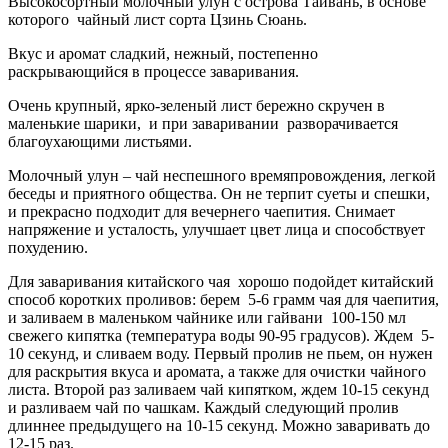
Высокосортный молочный улун с острова Тайвань, в основе
которого чайный лист сорта Цзинь Сюань.
Вкус и аромат сладкий, нежный, постепенно
раскрывающийся в процессе заваривания.
Очень крупный, ярко-зеленый лист бережно скручен в
маленькие шарики, и при заваривании разворачивается
благоухающими листьями.
Молочный улун – чай неспешного времяпровождения, легкой
беседы и приятного общества. Он не терпит суеты и спешки,
и прекрасно подходит для вечернего чаепития. Снимает
напряжение и усталость, улучшает цвет лица и способствует
похудению.
Для заваривания китайского чая хорошо подойдет китайский
способ коротких проливов: берем 5-6 грамм чая для чаепития,
и заливаем в маленьком чайнике или гайвани 100-150 мл
свежего кипятка (температура воды 90-95 градусов). Ждем 5-
10 секунд, и сливаем воду. Первый пролив не пьем, он нужен
для раскрытия вкуса и аромата, а также для очистки чайного
листа. Второй раз заливаем чай кипятком, ждем 10-15 секунд
и разливаем чай по чашкам. Каждый следующий пролив
длиннее предыдущего на 10-15 секунд. Можно заваривать до
12-15 раз.