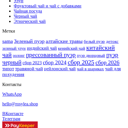
Улун
Фруктовый чай и чай с добавками
Чайная посуда
Черный чай
Этнический чай
Метки
sama
Зеленый пуэр
алтайские травы
белый пуэр
детокс
китайский
индийский чай
кенийский чай
зеленый улун
чай
прессованный пуэр
пуэр
оолонг
пуэр дворцовый
сбор 2025
черный
сбор 2026
сбор 2024
сбор 2023
типот
травяной чай
чай для
цейлонский чай
чай в шариках
похудения
Контакты
WhatsApp
hello@rosylea.shop
ВКонтакте
Телеграм