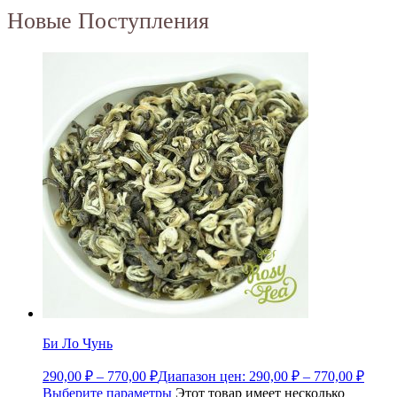
Новые Поступления
Би Ло Чунь
290,00
₽
–
770,00
₽
Диапазон цен: 290,00 ₽ – 770,00 ₽
Выберите параметры
Этот товар имеет несколько