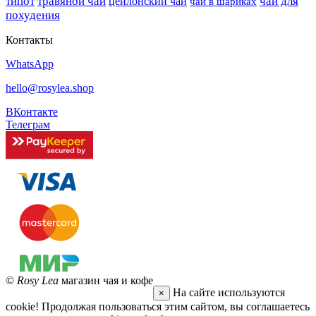
типот
травяной чай
чай для
цейлонский чай
чай в шариках
похудения
Контакты
WhatsApp
hello@rosylea.shop
ВКонтакте
Телеграм
©
Rosy Lea
магазин чая и кофе
На сайте используются
×
cookie! Продолжая пользоваться этим сайтом, вы соглашаетесь