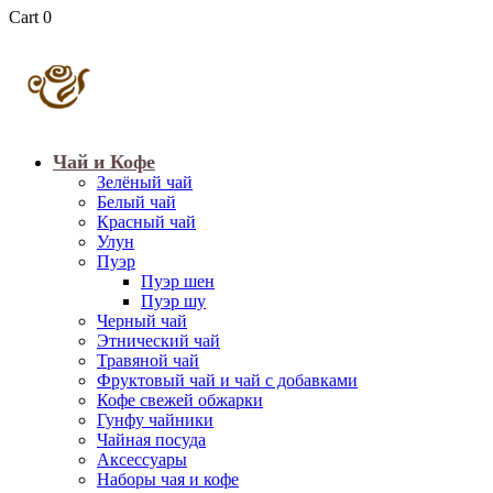
Cart
0
Чай и Кофе
Зелёный чай
Белый чай
Красный чай
Улун
Пуэр
Пуэр шен
Пуэр шу
Черный чай
Этнический чай
Травяной чай
Фруктовый чай и чай с добавками
Кофе свежей обжарки
Гунфу чайники
Чайная посуда
Аксессуары
Наборы чая и кофе