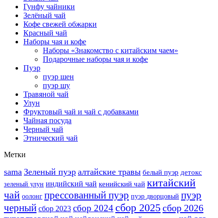
Гунфу чайники
Зелёный чай
Кофе свежей обжарки
Красный чай
Наборы чая и кофе
Наборы «Знакомство с китайским чаем»
Подарочные наборы чая и кофе
Пуэр
пуэр шен
пуэр шу
Травяной чай
Улун
Фруктовый чай и чай с добавками
Чайная посуда
Черный чай
Этнический чай
Метки
sama
Зеленый пуэр
алтайские травы
белый пуэр
детокс
китайский
индийский чай
кенийский чай
зеленый улун
чай
прессованный пуэр
пуэр
оолонг
пуэр дворцовый
сбор 2025
черный
сбор 2026
сбор 2024
сбор 2023