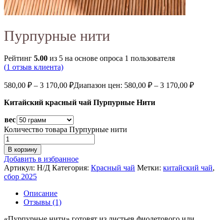
Пурпурные нити
Рейтинг
5.00
из 5 на основе опроса
1
пользователя
(
1
отзыв клиента)
580,00
₽
–
3 170,00
₽
Диапазон цен: 580,00 ₽ – 3 170,00 ₽
Китайский красный чай Пурпурные Нити
вес
Количество товара Пурпурные нити
В корзину
Добавить в избранное
Артикул:
Н/Д
Категория:
Красный чай
Метки:
китайский чай
,
сбор 2025
Описание
Отзывы (1)
«Пурпурные нити» готовят из листьев фиолетового или