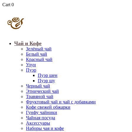
Cart
0
Чай и Кофе
Зелёный чай
Белый чай
Красный чай
Улун
Пуэр
Пуэр шен
Пуэр шу
Черный чай
Этнический чай
Травяной чай
Фруктовый чай и чай с добавками
Кофе свежей обжарки
Гунфу чайники
Чайная посуда
Аксессуары
Наборы чая и кофе