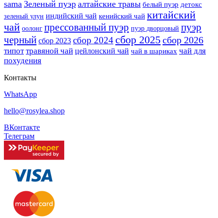
sama
Зеленый пуэр
алтайские травы
белый пуэр
детокс
китайский
индийский чай
кенийский чай
зеленый улун
чай
прессованный пуэр
пуэр
оолонг
пуэр дворцовый
сбор 2025
черный
сбор 2026
сбор 2024
сбор 2023
типот
травяной чай
чай для
цейлонский чай
чай в шариках
похудения
Контакты
WhatsApp
hello@rosylea.shop
ВКонтакте
Телеграм