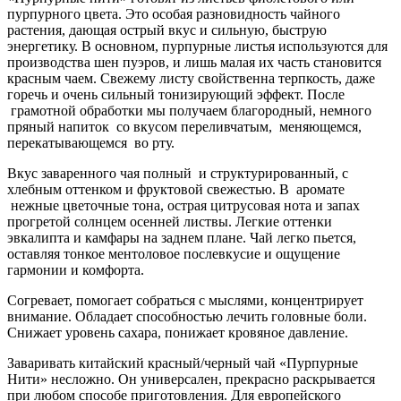
пурпурного цвета. Это особая разновидность чайного
растения, дающая острый вкус и сильную, быструю
энергетику. В основном, пурпурные листья используются для
производства шен пуэров, и лишь малая их часть становится
красным чаем. Свежему листу свойственна терпкость, даже
горечь и очень сильный тонизирующий эффект. После
грамотной обработки мы получаем благородный, немного
пряный напиток со вкусом переливчатым, меняющемся,
перекатывающемся во рту.
Вкус заваренного чая полный и структурированный, с
хлебным оттенком и фруктовой свежестью. В аромате
нежные цветочные тона, острая цитрусовая нота и запах
прогретой солнцем осенней листвы. Легкие оттенки
эвкалипта и камфары на заднем плане. Чай легко пьется,
оставляя тонкое ментоловое послевкусие и ощущение
гармонии и комфорта.
Cогревает, помогает собраться с мыслями, концентрирует
внимание. Обладает способностью лечить головные боли.
Снижает уровень сахара, понижает кровяное давление.
Заваривать китайский красный/черный чай «Пурпурные
Нити» несложно. Он универсален, прекрасно раскрывается
при любом способе приготовления. Для европейского