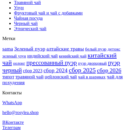
Травяной чай
Улун
Фруктовый чай и чай с добавками
Чайная посуда
Черный чай
Этнический чай
Метки
sama
Зеленый пуэр
алтайские травы
белый пуэр
детокс
китайский
индийский чай
кенийский чай
зеленый улун
чай
прессованный пуэр
пуэр
оолонг
пуэр дворцовый
сбор 2025
черный
сбор 2026
сбор 2024
сбор 2023
типот
травяной чай
чай для
цейлонский чай
чай в шариках
похудения
Контакты
WhatsApp
hello@rosylea.shop
ВКонтакте
Телеграм