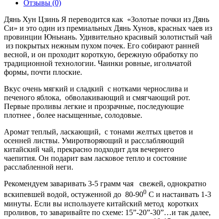
Отзывы (0)
Дянь Хун Цзинь Я переводится как «Золотые почки из Дянь
Си» и это один из премиальных Дянь Хунов, красных чаев из
провинции Юньнань. Удивительно красивый золотистый чай
из покрытых нежным пухом почек. Его собирают ранней
весной, и он проходит короткую, бережную обработку по
традиционной технологии. Чаинки ровные, игольчатой
формы, почти плоские.
Вкус очень мягкий и сладкий с нотками чернослива и
печеного яблока, обволакивающий и смягчающий рот.
Первые проливы легкие и прозрачные, последующие
плотнее , более насыщенные, солодовые.
Аромат теплый, ласкающий, с тонами желтых цветов и
осенней листвы. Умиротворяющий и расслабляющий
китайский чай, прекрасно подходит для вечернего
чаепития. Он подарит вам ласковое тепло и состояние
расслабленной неги.
Рекомендуем заваривать 3-5 грамм чая свежей, однократно
0
вскипевшей водой, остуженной до 80-90
С и настаивать 1-3
минуты. Если вы используете китайский метод коротких
проливов, то заваривайте по схеме: 15”-20”-30”…и так далее,