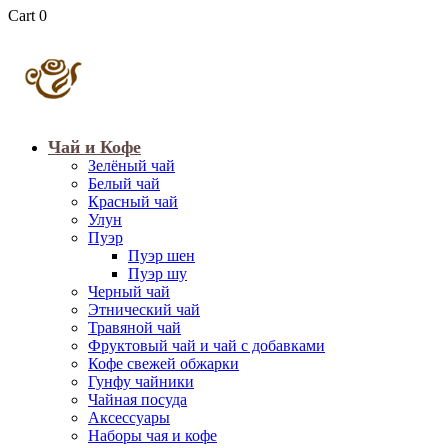
Cart
0
Чай и Кофе
Зелёный чай
Белый чай
Красный чай
Улун
Пуэр
Пуэр шен
Пуэр шу
Черный чай
Этнический чай
Травяной чай
Фруктовый чай и чай с добавками
Кофе свежей обжарки
Гунфу чайники
Чайная посуда
Аксессуары
Наборы чая и кофе