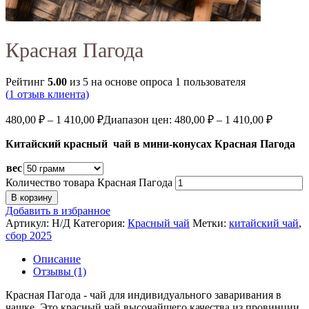
Красная Пагода
Рейтинг
5.00
из 5 на основе опроса
1
пользователя
(
1
отзыв клиента)
480,00
₽
–
1 410,00
₽
Диапазон цен: 480,00 ₽ – 1 410,00 ₽
Китайский красный чай в мини-конусах Красная Пагода
вес
Количество товара Красная Пагода
В корзину
Добавить в избранное
Артикул:
Н/Д
Категория:
Красный чай
Метки:
китайский чай
,
сбор 2025
Описание
Отзывы (1)
Красная Пагода - чай для индивидуального заваривания в
чашке. Это красный чай высочайшего качества из провинции