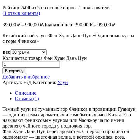
Рейтинг
5.00
из 5 на основе опроса
1
пользователя
(
1
отзыв клиента)
390,00
₽
–
990,00
₽
Диапазон цен: 390,00 ₽ – 990,00 ₽
Китайский чай улун Фэн Хуан Дань Цун «Одиночные кусты
с горы Феникса»
вес
Количество товара Фэн Хуан Дань Цун
В корзину
Добавить в избранное
Артикул:
Н/Д
Категория:
Улун
Описание
Отзывы (1)
Темный улун из туманных гор Феникса в провинции Гуандун
— один из самых ароматных и самобытных чаев Китая. Его
называют фениксовым улуном или Чаочжоу ча по имени
древнего чайного города у подножия гор.
Фэн Хуан Дань Цун берет ароматом. С первого пролива он
ошеломляет — цветочная волна, в которой орхидея, роза,