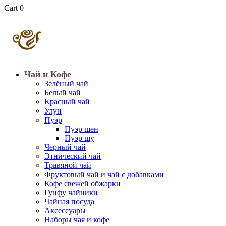
Cart
0
Чай и Кофе
Зелёный чай
Белый чай
Красный чай
Улун
Пуэр
Пуэр шен
Пуэр шу
Черный чай
Этнический чай
Травяной чай
Фруктовый чай и чай с добавками
Кофе свежей обжарки
Гунфу чайники
Чайная посуда
Аксессуары
Наборы чая и кофе