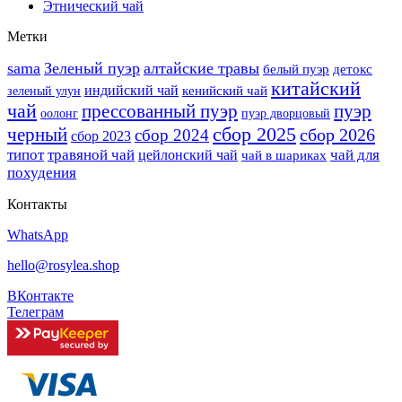
Этнический чай
Метки
sama
Зеленый пуэр
алтайские травы
белый пуэр
детокс
китайский
индийский чай
кенийский чай
зеленый улун
чай
прессованный пуэр
пуэр
оолонг
пуэр дворцовый
сбор 2025
черный
сбор 2026
сбор 2024
сбор 2023
типот
травяной чай
чай для
цейлонский чай
чай в шариках
похудения
Контакты
WhatsApp
hello@rosylea.shop
ВКонтакте
Телеграм