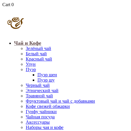
Cart
0
Чай и Кофе
Зелёный чай
Белый чай
Красный чай
Улун
Пуэр
Пуэр шен
Пуэр шу
Черный чай
Этнический чай
Травяной чай
Фруктовый чай и чай с добавками
Кофе свежей обжарки
Гунфу чайники
Чайная посуда
Аксессуары
Наборы чая и кофе