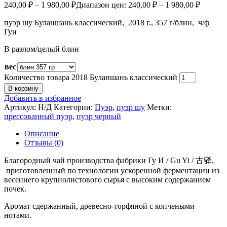
240,00
₽
–
1 980,00
₽
Диапазон цен: 240,00 ₽ – 1 980,00 ₽
пуэр шу Буланшань классический, 2018 г., 357 г/блин, ч/ф
Гуи
В разлом/целый блин
вес
Количество товара 2018 Буланшань классический
В корзину
Добавить в избранное
Артикул:
Н/Д
Категории:
Пуэр
,
пуэр шу
Метки:
прессованный пуэр
,
пуэр черный
Описание
Отзывы (0)
Благородный
чай производства фабрики Гу И / Gu Yi / 古驿,
приготовленный по технологии ускоренной ферментации из
весеннего крупнолистового сырья с высоким содержанием
почек.
Аромат сдержанный, древесно-торфяной с копчеными
нотами.