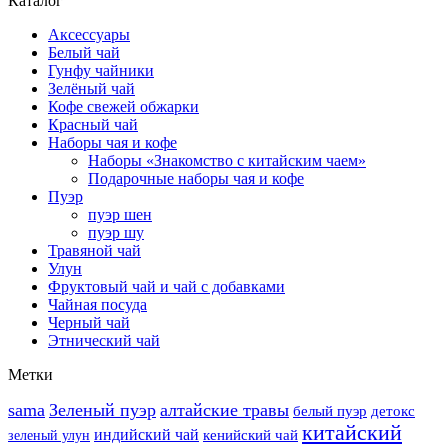
Каталог
Аксессуары
Белый чай
Гунфу чайники
Зелёный чай
Кофе свежей обжарки
Красный чай
Наборы чая и кофе
Наборы «Знакомство с китайским чаем»
Подарочные наборы чая и кофе
Пуэр
пуэр шен
пуэр шу
Травяной чай
Улун
Фруктовый чай и чай с добавками
Чайная посуда
Черный чай
Этнический чай
Метки
sama
Зеленый пуэр
алтайские травы
белый пуэр
детокс
китайский
индийский чай
кенийский чай
зеленый улун