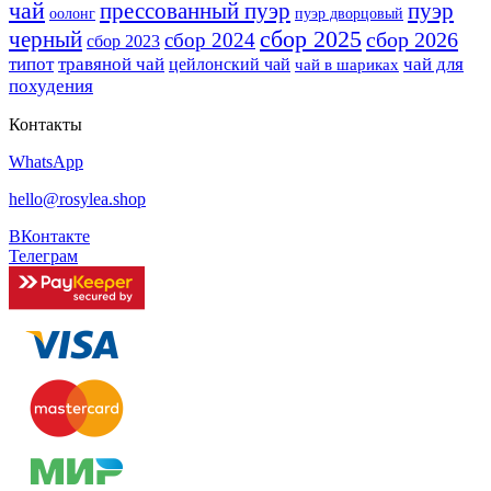
чай
прессованный пуэр
пуэр
оолонг
пуэр дворцовый
сбор 2025
черный
сбор 2026
сбор 2024
сбор 2023
типот
травяной чай
чай для
цейлонский чай
чай в шариках
похудения
Контакты
WhatsApp
hello@rosylea.shop
ВКонтакте
Телеграм