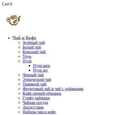
Cart
0
Чай и Кофе
Зелёный чай
Белый чай
Красный чай
Улун
Пуэр
Пуэр шен
Пуэр шу
Черный чай
Этнический чай
Травяной чай
Фруктовый чай и чай с добавками
Кофе свежей обжарки
Гунфу чайники
Чайная посуда
Аксессуары
Наборы чая и кофе