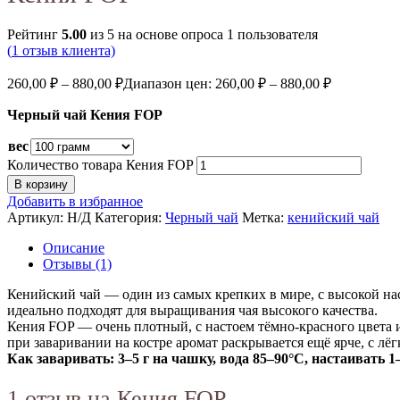
Рейтинг
5.00
из 5 на основе опроса
1
пользователя
(
1
отзыв клиента)
260,00
₽
–
880,00
₽
Диапазон цен: 260,00 ₽ – 880,00 ₽
Черный чай Кения FOP
вес
Количество товара Кения FOP
В корзину
Добавить в избранное
Артикул:
Н/Д
Категория:
Черный чай
Метка:
кенийский чай
Описание
Отзывы (1)
Кенийский чай — один из самых крепких в мире, с высокой н
идеально подходят для выращивания чая высокого качества.
Кения FOP — очень плотный, с настоем тёмно-красного цвета 
при заваривании на костре аромат раскрывается ещё ярче, с лё
Как заваривать: 3–5 г на чашку, вода 85–90°С, настаивать 
1 отзыв на
Кения FOP