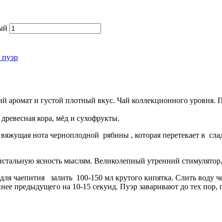
ый
 пуэр
 аромат и густой плотный вкус. Чай коллекционного уровня. П
древесная кора, мёд и сухофрукты.
 вяжущая нота черноплодной рябины , которая перетекает в сл
истальную ясность мыслям. Великолепный утренний стимулятор, 
для чаепития залить 100-150 мл крутого кипятка. Слить воду че
е предыдущего на 10-15 секунд. Пуэр заваривают до тех пор, п