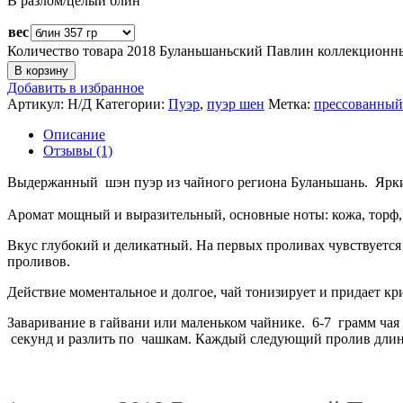
В разлом/целый блин
вес
Количество товара 2018 Буланьшаньский Павлин коллекционн
В корзину
Добавить в избранное
Артикул:
Н/Д
Категории:
Пуэр
,
пуэр шен
Метка:
прессованный
Описание
Отзывы (1)
Выдержанный шэн пуэр из чайного региона Буланьшань. Яркий
Аромат мощный и выразительный, основные ноты: кожа, торф, 
Вкус глубокий и деликатный. На первых проливах чувствуется
проливов.
Действие моментальное и долгое, чай тонизирует и придает кр
Заваривание в гайвани или маленьком чайнике. 6-7 грамм чая 
секунд и разлить по чашкам. Каждый следующий пролив длинне