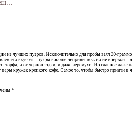
н...
дин из лучших пуэров. Исключительно для пробы взял 30-граммов
лен его вкусом – пуэры вообще непривычны, но не впервой – н
и от торфа, и от черноплодки, и даже черемухи. Но главное даже
от пары кружек крепкого кофе. Самое то, чтобы быстро придти в
ечены
*