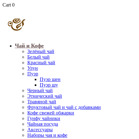
Cart
0
Чай и Кофе
Зелёный чай
Белый чай
Красный чай
Улун
Пуэр
Пуэр шен
Пуэр шу
Черный чай
Этнический чай
Травяной чай
Фруктовый чай и чай с добавками
Кофе свежей обжарки
Гунфу чайники
Чайная посуда
Аксессуары
Наборы чая и кофе