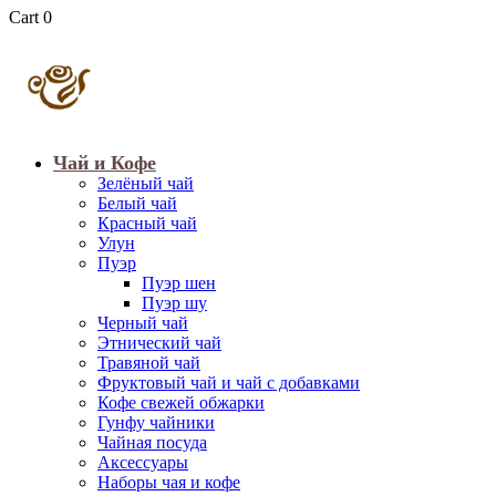
Cart
0
Чай и Кофе
Зелёный чай
Белый чай
Красный чай
Улун
Пуэр
Пуэр шен
Пуэр шу
Черный чай
Этнический чай
Травяной чай
Фруктовый чай и чай с добавками
Кофе свежей обжарки
Гунфу чайники
Чайная посуда
Аксессуары
Наборы чая и кофе