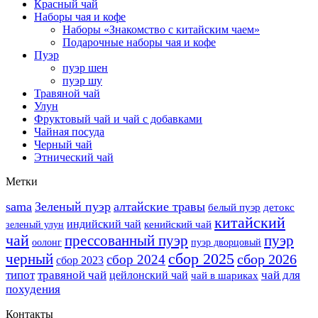
Красный чай
Наборы чая и кофе
Наборы «Знакомство с китайским чаем»
Подарочные наборы чая и кофе
Пуэр
пуэр шен
пуэр шу
Травяной чай
Улун
Фруктовый чай и чай с добавками
Чайная посуда
Черный чай
Этнический чай
Метки
sama
Зеленый пуэр
алтайские травы
белый пуэр
детокс
китайский
индийский чай
кенийский чай
зеленый улун
чай
прессованный пуэр
пуэр
оолонг
пуэр дворцовый
сбор 2025
черный
сбор 2026
сбор 2024
сбор 2023
типот
травяной чай
чай для
цейлонский чай
чай в шариках
похудения
Контакты