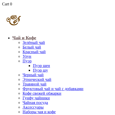
Cart
0
Чай и Кофе
Зелёный чай
Белый чай
Красный чай
Улун
Пуэр
Пуэр шен
Пуэр шу
Черный чай
Этнический чай
Травяной чай
Фруктовый чай и чай с добавками
Кофе свежей обжарки
Гунфу чайники
Чайная посуда
Аксессуары
Наборы чая и кофе