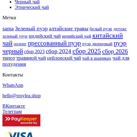
Черный чай
Этнический чай
Метки
sama
Зеленый пуэр
алтайские травы
белый пуэр
детокс
китайский
индийский чай
кенийский чай
зеленый улун
чай
прессованный пуэр
пуэр
оолонг
пуэр дворцовый
сбор 2025
черный
сбор 2026
сбор 2024
сбор 2023
типот
травяной чай
чай для
цейлонский чай
чай в шариках
похудения
Контакты
WhatsApp
hello@rosylea.shop
ВКонтакте
Телеграм