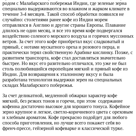
родом с Малабарского побережья Индии, где зеленые зерна
специально выдерживаются во влажном и жарком климате в
течение 3-4 месяцев. Такой способ обработки появился не
случайно: столетиями ранее кофе из Индии морем
отправлялся в Англию и другие страны Европы. Плавание
длилось не один месяц, и все это время кофе подвергался
воздействию соленого морского воздуха и горячих муссонных
ветров. За счет этого кофе приобретал вкус сладковатый и
пряный, с нотами мускатного ореха и розового перца, и
практически терял свойственную Арабике кислинку. Позже, с
развитием транспорта, кофе стал доставляться значительно
быстрее. Но вкус его разительно отличался, это уже не был
столь полюбившийся европейцам мягкий и пряный кофе из
Индии. Для возвращения к эталонному вкусу и была
разработана технология выдержки зерен на специальных
складах Малабарского побережья.
За счет деликатной, медленной обжарки характер кофе
мягкий, без резких тонов и горечи, при этом содержание
кофеина достаточно высокое для хорошего тонуса. Кофейное
зерно крупное и легкое, светло-коричневого цвета с ореховым
и хлебным ароматом. Кофе прекрасно подойдет для любого
способа приготовления, но лучше всего покажет себя во
френч-прессе, гейзерной кофеварке и классической турке.