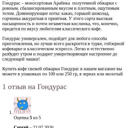
Гондурас – моносортовая Арабика полутемной обжарки с
ровным, сбалансированным вкусом и плотным, ощутимым
телом. Доминирующие ноты: какао, горький шоколад,
горчинка аккуратная и приятная. У этого сорта высокая
насыщенность и почти незаметная кислинка, что, конечно,
придется по вкусу любителям классического кофе.
Гондурас универсален, подойдет для любого способа
приготовления, но лучше всего раскроется в турке, гейзерной
кофеварке и классическом эспрессо. Легко и естественно
разбудит утром и подарит умиротворяющее настроение до
следующей чашки!
Купить кофе свежей обжарки Гондурас в нашем магазине вы
можете в упаковках по 100 или 250 гр, в зернах или молотый
1 отзыв на
Гондурас
Оценка
5
из 5
Сергей
–
22.07.2026