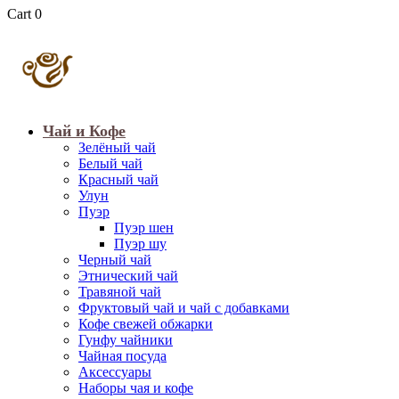
Cart
0
Чай и Кофе
Зелёный чай
Белый чай
Красный чай
Улун
Пуэр
Пуэр шен
Пуэр шу
Черный чай
Этнический чай
Травяной чай
Фруктовый чай и чай с добавками
Кофе свежей обжарки
Гунфу чайники
Чайная посуда
Аксессуары
Наборы чая и кофе