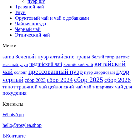
пуэр шу
Травяной чай
Улун
Фруктовый чай и чай с добавками
Чайная посуда
Черный чай
Этнический чай
Метки
sama
Зеленый пуэр
алтайские травы
белый пуэр
детокс
китайский
индийский чай
кенийский чай
зеленый улун
чай
прессованный пуэр
пуэр
оолонг
пуэр дворцовый
сбор 2025
черный
сбор 2026
сбор 2024
сбор 2023
типот
травяной чай
чай для
цейлонский чай
чай в шариках
похудения
Контакты
WhatsApp
hello@rosylea.shop
ВКонтакте