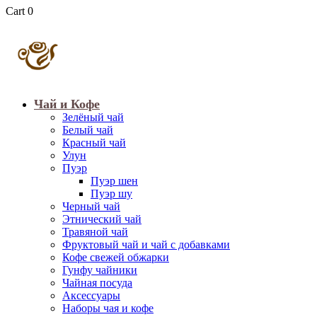
Cart
0
Чай и Кофе
Зелёный чай
Белый чай
Красный чай
Улун
Пуэр
Пуэр шен
Пуэр шу
Черный чай
Этнический чай
Травяной чай
Фруктовый чай и чай с добавками
Кофе свежей обжарки
Гунфу чайники
Чайная посуда
Аксессуары
Наборы чая и кофе