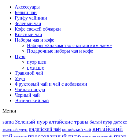
Аксессуары
Белый чай
Гунфу чайники
Зелёный чай
Кофе свежей обжарки
Красный чай
Наборы чая и кофе
Наборы «Знакомство с китайским чаем»
Подарочные наборы чая и кофе
Пуэр
пуэр шен
пуэр шу
Травяной чай
Улун
Фруктовый чай и чай с добавками
Чайная посуда
Черный чай
Этнический чай
Метки
sama
Зеленый пуэр
алтайские травы
белый пуэр
детокс
китайский
индийский чай
кенийский чай
зеленый улун
чай
прессованный пуэр
пуэр