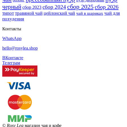
оолонг
пуэр дворцовый
сбор 2025
черный
сбор 2026
сбор 2024
сбор 2023
типот
травяной чай
чай для
цейлонский чай
чай в шариках
похудения
Контакты
WhatsApp
hello@rosylea.shop
ВКонтакте
Телеграм
©
Rosy Lea
магазин чая и кофе