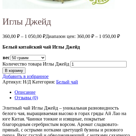
Иглы Джейд
360,00
₽
–
1 050,00
₽
Диапазон цен: 360,00 ₽ – 1 050,00 ₽
Белый китайский чай Иглы Джейд
вес
Количество товара Иглы Джейд
В корзину
Добавить в избранное
Артикул:
Н/Д
Категория:
Белый чай
Описание
Отзывы (0)
Элитный чай Иглы Джейд – уникальная разновидность
белого чая, выращиваемая высоко в горах гряды Ай Лао на
юге Китая. Чаинки тонкие и изящные, покрытые
благородным серебристым ворсом. Аромат сладковато-
пряный, с острыми нотками цветущей бузины и розового
перца. Вкус густой и обволакивающий, с нотками сахарного