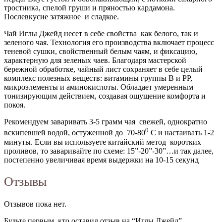
тростника, спелой груши и пряностью кардамона.
Послевкусие затяжное и сладкое.
Чай Иглы Джейд несет в себе свойства как белого, так и
зеленого чая. Технология его производства включает процесс
теневой сушки, свойственный белым чаям, и фиксацию,
характерную для зеленых чаев. Благодаря мастерской
бережной обработке, чайный лист сохраняет в себе целый
комплекс полезных веществ: витамины группы В и PP,
микроэлементы и аминокислоты. Обладает умеренным
тонизирующим действием, создавая ощущение комфорта и
покоя.
Рекомендуем заваривать 3-5 грамм чая свежей, однократно
0
вскипевшей водой, остуженной до 70-80
С и настаивать 1-2
минуты. Если вы используете китайский метод коротких
проливов, то заваривайте по схеме: 15”-20”-30”…и так далее,
постепенно увеличивая время выдержки на 10-15 секунд
Отзывы
Отзывов пока нет.
Будьте первым, кто оставил отзыв на “Иглы Джейд”