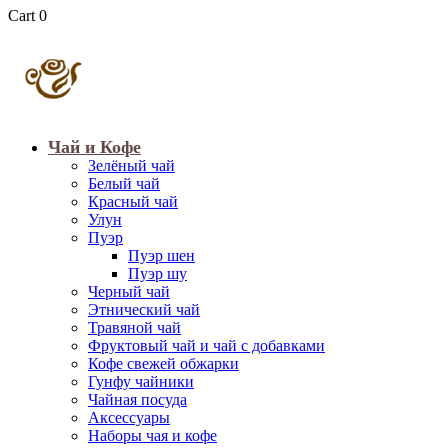
Cart
0
Чай и Кофе
Зелёный чай
Белый чай
Красный чай
Улун
Пуэр
Пуэр шен
Пуэр шу
Черный чай
Этнический чай
Травяной чай
Фруктовый чай и чай с добавками
Кофе свежей обжарки
Гунфу чайники
Чайная посуда
Аксессуары
Наборы чая и кофе