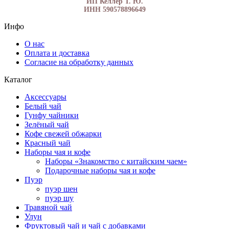
ИП Келлер Т. Ю.
ИНН 590578896649
Инфо
О нас
Оплата и доставка
Согласие на обработку данных
Каталог
Аксессуары
Белый чай
Гунфу чайники
Зелёный чай
Кофе свежей обжарки
Красный чай
Наборы чая и кофе
Наборы «Знакомство с китайским чаем»
Подарочные наборы чая и кофе
Пуэр
пуэр шен
пуэр шу
Травяной чай
Улун
Фруктовый чай и чай с добавками