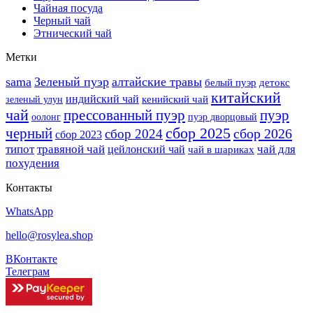
Чайная посуда
Черный чай
Этнический чай
Метки
sama
Зеленый пуэр
алтайские травы
белый пуэр
детокс
китайский
индийский чай
кенийский чай
зеленый улун
чай
прессованный пуэр
пуэр
оолонг
пуэр дворцовый
сбор 2025
черный
сбор 2026
сбор 2024
сбор 2023
типот
травяной чай
чай для
цейлонский чай
чай в шариках
похудения
Контакты
WhatsApp
hello@rosylea.shop
ВКонтакте
Телеграм