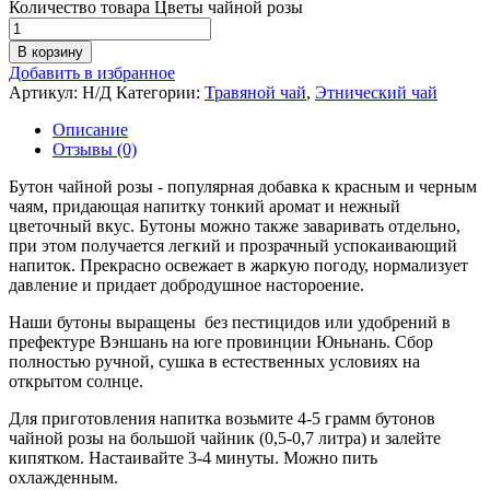
Количество товара Цветы чайной розы
В корзину
Добавить в избранное
Артикул:
Н/Д
Категории:
Травяной чай
,
Этнический чай
Описание
Отзывы (0)
Бутон чайной розы - популярная добавка к красным и черным
чаям, придающая напитку тонкий аромат и нежный
цветочный вкус. Бутоны можно также заваривать отдельно,
при этом получается легкий и прозрачный успокаивающий
напиток. Прекрасно освежает в жаркую погоду, нормализует
давление и придает добродушное настороение.
Наши бутоны выращены без пестицидов или удобрений в
префектуре Вэншань на юге провинции Юньнань. Сбор
полностью ручной, сушка в естественных условиях на
открытом солнце.
Для приготовления напитка возьмите 4-5 грамм бутонов
чайной розы на большой чайник (0,5-0,7 литра) и залейте
кипятком. Настаивайте 3-4 минуты. Можно пить
охлажденным.